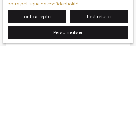
notre politique de confidentialité
.
Tout accepter
Tout refuser
THIERRY ROZELOT
Responsable commerciale
Personnaliser
En savoir +
JE RECHERCHE UN BIEN
Vente appartement Dijon (21000)