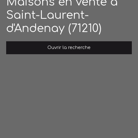
Maisons en vente à
Saint-Laurent-
d'Andenay (71210)
Ouvrir la recherche
Type de bien
Maison
Localisation
Saint-Laurent-d'Andenay (71210)
Budget max (€)
Surface min (m²)