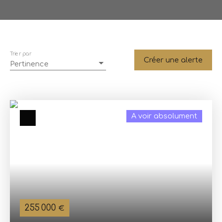
Trier par
Créer une alerte
Pertinence
A voir absolument
255 000
€