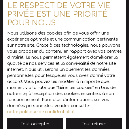
Surface min (m²)
LE RESPECT DE VOTRE VIE
d’évolution :
Les combles
PRIVÉE EST UNE PRIORITÉ
Pièces min
sont
POUR NOUS
aménageable
s, permettant
J'accepte le traitement de mes données
Nous utilisons des cookies afin de vous offrir une
d’augmenter
personnelles conformément au RGPD. Si
expérience optimale et une communication pertinente
la surface
vous ne souhaitez pas faire l'objet de
sur notre site. Grace à ces technologies, nous pouvons
habitable et
prospection commerciale par voie
vous proposer du contenu en rapport avec vos centres
de créer de
téléphonique, vous pouvez vous inscrire
d'intérêt. Ils nous permettent également d'améliorer la
nouvelles
gratuitement sur la liste d'opposition au
qualité de nos services et la convivialité de notre site
pièces selon
démarchage téléphonique, prévu par l'article
internet. Nous utiliserons uniquement les données
vos envies. 🌳
L223-1 du code de la consommation, sur le
personnelles pour lesquelles vous avez donné votre
Les extérieurs
site Internet www.bloctel.gouv.fr ou par
accord. Vous pouvez les modifier à n'importe quel
Jardins autour
courrier adressé à :
moment via la rubrique ″Gérer les cookies″ en bas de
de la
notre site, à l'exception des cookies essentiels à son
maisonEnviron
Société Worldline, Service Bloctel, CS 61311,
fonctionnement. Pour plus d'informations sur vos
nement très
41013 BLOIS CEDEX.
données personnelles, veuillez consulter
calme, sans
notre politique de confidentialité
.
passageCadr
Pour en savoir plus sur le traitement de vos
e naturel et
données personnelles, veuillez consulter
Tout accepter
Tout refuser
dégagéUn
notre
politique de confidentialité
.